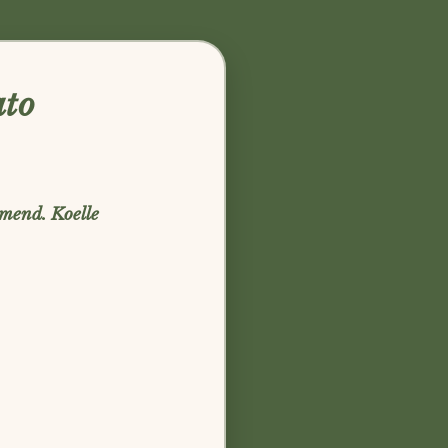
ato
mend. Koelle