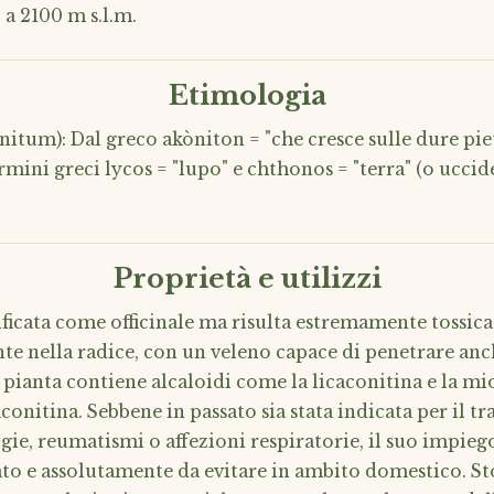
 a 2100 m s.l.m.
Etimologia
tum): Dal greco akòniton = "che cresce sulle dure pie
mini greci lycos = "lupo" e chthonos = "terra" (o uccid
Proprietà e utilizzi
ificata come officinale ma risulta estremamente tossica
nte nella radice, con un veleno capace di penetrare an
 pianta contiene alcaloidi come la licaconitina e la mi
conitina. Sebbene in passato sia stata indicata per il t
gie, reumatismi o affezioni respiratorie, il suo impieg
o e assolutamente da evitare in ambito domestico. St