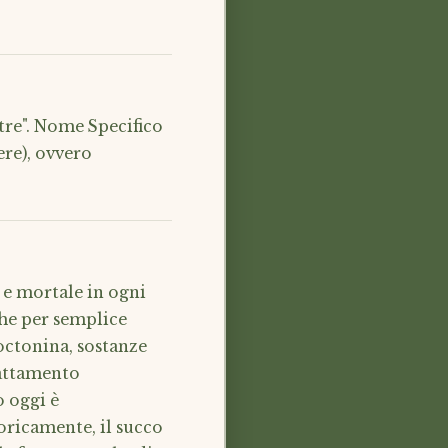
tre". Nome Specifico
ere), ovvero
 e mortale in ogni
che per semplice
octonina, sostanze
rattamento
o oggi è
oricamente, il succo