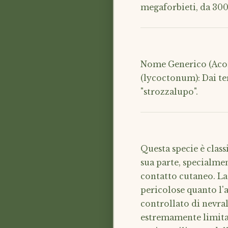
megaforbieti, da 300
Nome Generico (Aconi
(lycoctonum): Dai ter
"strozzalupo".
Questa specie è class
sua parte, specialme
contatto cutaneo. La
pericolose quanto l'a
controllato di nevral
estremamente limitat