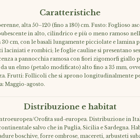
Caratteristiche
erenne, alta 50–120 (fino a 180) cm. Fusto: Foglioso as
ubescente in alto, cilindrico e più o meno ramoso nell
 a 30 cm, con le basali lungamente picciolate e lamina
i laciniati e rombici; le foglie cauline si presentano ses
escenza a pannocchia ramosa con fiori zigomorfi giallo 
i da un elmo (petalo modificato) alto fino a 35 mm, ovv
za. Frutti: Follicoli che si aprono longitudinalmente pe
ra: Maggio-agosto.
Distribuzione e habitat
troeuropea/Orofita sud-europea. Distribuzione in Itali
 continentale salvo che in Puglia, Sicilia e Sardegna. Hab
adure boschive, forre ombrose, macereti, arbusteti sub