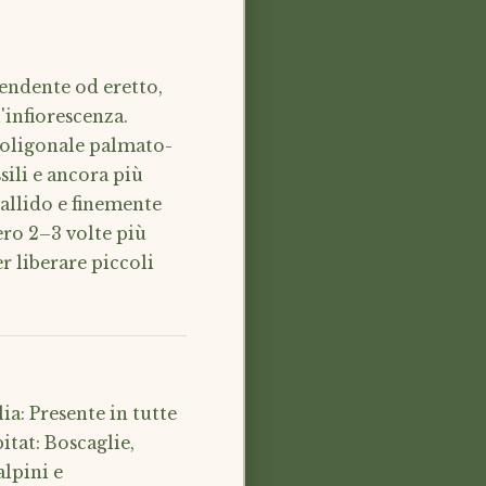
cendente od eretto,
'infiorescenza.
 poligonale palmato-
sili e ancora più
pallido e finemente
ero 2–3 volte più
r liberare piccoli
a: Presente in tutte
itat: Boscaglie,
alpini e