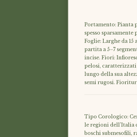
Portamento: Pianta p
spesso sparsamente p
Foglie: Larghe da 15
partita a 5–7 segment
incise. Fiori: Infior
pelosi, caratterizzat
lungo della sua altez
semi rugosi. Fioritu
Tipo Corologico: Cen
le regioni dell'Italia
boschi submesofili, r