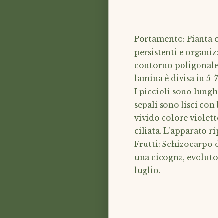
Portamento: Pianta er
persistenti e organiz
contorno poligonale,
lamina è divisa in 5-
I piccioli sono lunghi
sepali sono lisci co
vivido colore violet
ciliata. L'apparato r
Frutti: Schizocarpo d
una cicogna, evoluto 
luglio.