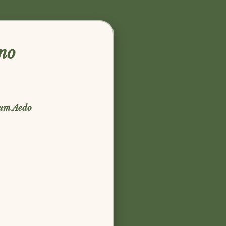
ino
um Aedo