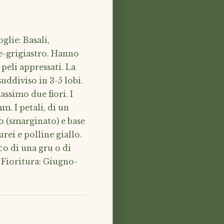
glie: Basali,
de-grigiastro. Hanno
peli appressati. La
uddiviso in 3-5 lobi.
assimo due fiori. I
. I petali, di un
o (smarginato) e base
rei e polline giallo.
co di una gru o di
 Fioritura: Giugno-