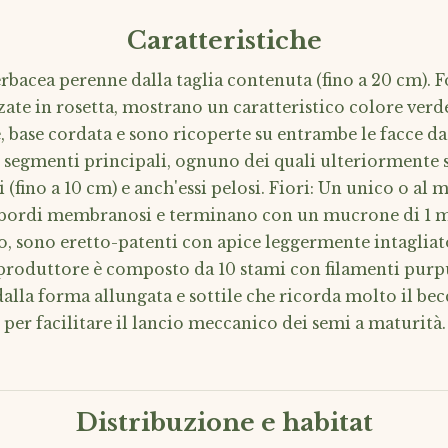
Caratteristiche
bacea perenne dalla taglia contenuta (fino a 20 cm). Fo
zate in rosetta, mostrano un caratteristico colore ver
 base cordata e sono ricoperte su entrambe le facce da 
7 segmenti principali, ognuno dei quali ulteriormente s
 (fino a 10 cm) e anch'essi pelosi. Fiori: Un unico o al m
n bordi membranosi e terminano con un mucrone di 1 mm
to, sono eretto-patenti con apice leggermente intagliat
iproduttore è composto da 10 stami con filamenti purpu
alla forma allungata e sottile che ricorda molto il bec
per facilitare il lancio meccanico dei semi a maturità.
Distribuzione e habitat