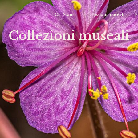
Chi Siamo
Collezioni museali
F
Collezioni museali