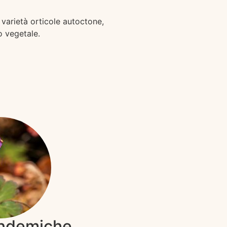
e varietà orticole autoctone,
o vegetale.
Endemiche