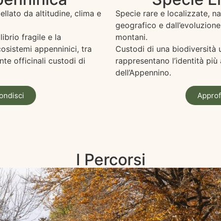
lato da altitudine, clima e
Specie rare e localizzate, n
geografico e dall’evoluzione
ibrio fragile e la
montani.
cosistemi appenninici, tra
Custodi di una biodiversità u
te officinali custodi di
rappresentano l’identità più
dell’Appennino.
ondisci
Approf
I Percorsi