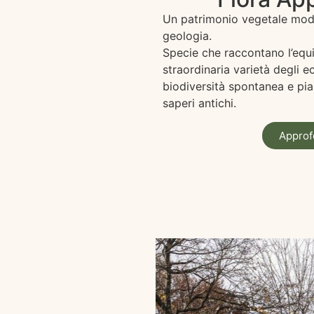
Un patrimonio vegetale model
geologia.
Specie che raccontano l’equil
straordinaria varietà degli e
biodiversità spontanea e pian
saperi antichi.
Approf